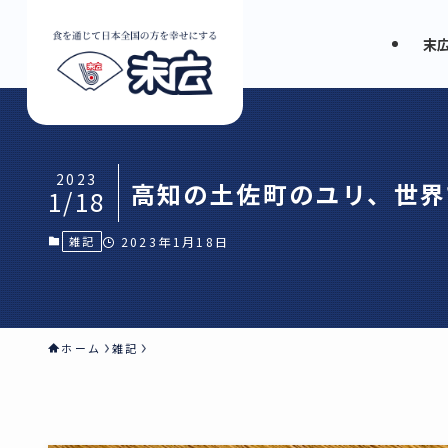
末
2023
高知の土佐町のユリ、世界
1/18
雑記
2023年1月18日
ホーム
雑記