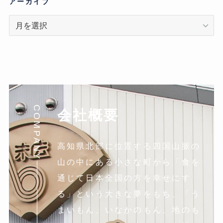
リ
アーカイブ
ア
ー
カ
イ
ブ
COMPANY
会社概要
高知県北部に位置する四国山脈の
山の中にある小さな町から「食を
通じて日本全国の方を幸せにす
る」という大きな夢をもち、「う
まいもん、いなかのもん、地のも