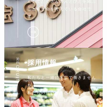
ん」でたくさんの人とひとを結ぶ
ことを使命を考えている会社で
す。
RECRUIT
採用情報
私たちと一緒に末広で働きません
か。
私たちの想いに共感し。志を共有
した仲間たちと一緒に最高の仕事