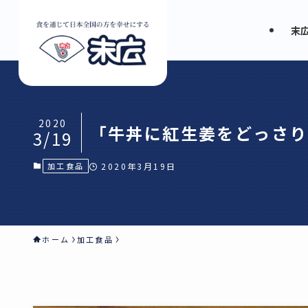
末
2020
「牛丼に紅生姜をどっさり
3/19
加工食品
2020年3月19日
ホーム
加工食品