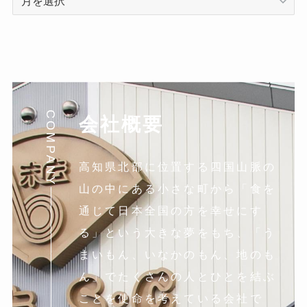
ー
カ
イ
ブ
COMPANY
会社概要
高知県北部に位置する四国山脈の
山の中にある小さな町から「食を
通じて日本全国の方を幸せにす
る」という大きな夢をもち、「う
まいもん、いなかのもん、地のも
ん」でたくさんの人とひとを結ぶ
ことを使命を考えている会社で