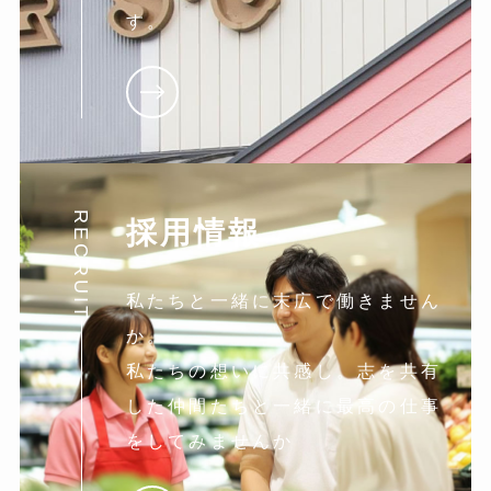
す。
RECRUIT
採用情報
私たちと一緒に末広で働きません
か。
私たちの想いに共感し。志を共有
した仲間たちと一緒に最高の仕事
をしてみませんか