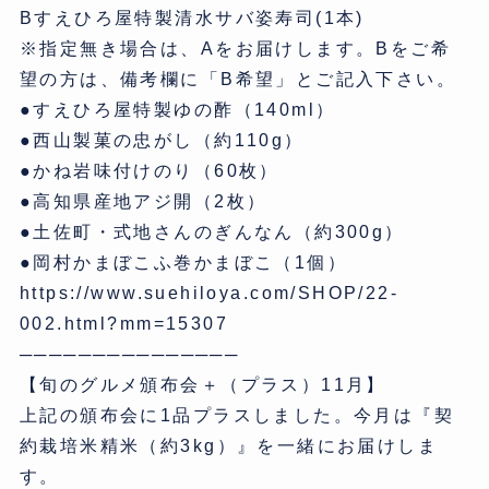
Bすえひろ屋特製清水サバ姿寿司(1本)
※指定無き場合は、Aをお届けします。Bをご希
望の方は、備考欄に「B希望」とご記入下さい。
●すえひろ屋特製ゆの酢（140ml）
●西山製菓の忠がし（約110g）
●かね岩味付けのり（60枚）
●高知県産地アジ開（2枚）
●土佐町・式地さんのぎんなん（約300g）
●岡村かまぼこふ巻かまぼこ（1個）
https://www.suehiloya.com/SHOP/22-
002.html?mm=15307
───────────────
【旬のグルメ頒布会＋（プラス）11月】
上記の頒布会に1品プラスしました。今月は『契
約栽培米精米（約3kg）』を一緒にお届けしま
す。