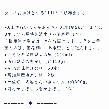
次回のお届けとなる11月の『頒布会』は、
●A土佐れいほく産おんちゃん米(約2kg)、または
Bすえひろ屋特製清水サバ姿寿司(1本)
※指定無き場合は、Aをお届けします。Bをご希
望の方は、備考欄に「B希望」とご記入下さい。
●すえひろ屋特製ゆの酢（140ml）
●西山製菓の忠がし（約110g）
●かね岩味付けのり（60枚）
●高知県産地アジ開（2枚）
●土佐町・式地さんのぎんなん（約300g）
●岡村かまぼこふ巻かまぼこ（1個）
────── ◆ ──────