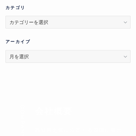
カテゴリ
カ
テ
ゴ
リ
アーカイブ
ア
ー
カ
イ
ブ
COMPANY
会社概要
高知県北部に位置する四国山脈の