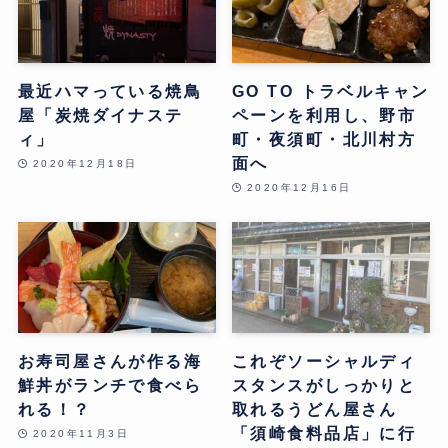
最近ハマっている焼鳥
GO TO トラベルキャン
屋「炭焼ダイナステ
ペーンを利用し、野市
ィ」
町・夜須町・北川村方
面へ
2020年12月18日
2020年12月16日
お寿司屋さんが作る海
これぞソーシャルディ
鮮丼がランチで食べら
スタンスがしっかりと
れる！？
取れるうどん屋さん
「須崎食料品店」に行
2020年11月3日