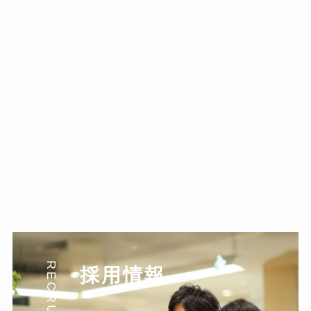
山の中にある小さな町から「食を
通じて日本全国の方を幸せにす
る」という大きな夢をもち、「う
まいもん、いなかのもん、地のも
ん」でたくさんの人とひとを結ぶ
ことを使命を考えている会社で
す。
RECRUIT
採用情報