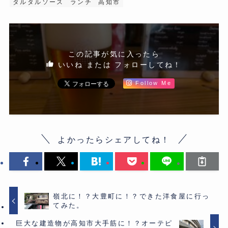
タルタルソース
ランチ
高知市
この記事が気に入ったら
いいね または フォローしてね！
Follow Me
よかったらシェアしてね！
嶺北に！？大豊町に！？できた洋食屋に行っ
てみた。
巨大な建造物が高知市大手筋に！？オーテピ