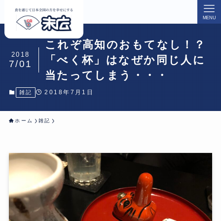
MENU
これぞ高知のおもてなし！？
2018
「べく杯」はなぜか同じ人に
7/01
当たってしまう・・・
2018年7月1日
雑記
ホーム
雑記