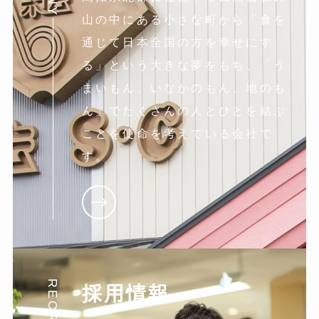
山の中にある小さな町から「食を
通じて日本全国の方を幸せにす
る」という大きな夢をもち、「う
まいもん、いなかのもん、地のも
ん」でたくさんの人とひとを結ぶ
ことを使命を考えている会社で
す。
RECRUIT
採用情報