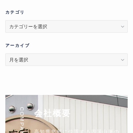
カテゴリ
カ
テ
ゴ
リ
アーカイブ
ア
ー
カ
イ
ブ
COMPANY
会社概要
高知県北部に位置する四国山脈の