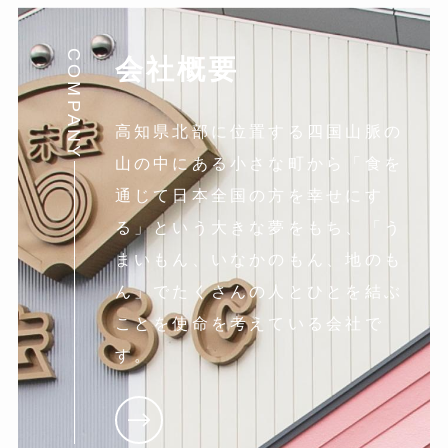
COMPANY
会社概要
高知県北部に位置する四国山脈の
山の中にある小さな町から「食を
通じて日本全国の方を幸せにす
る」という大きな夢をもち、「う
まいもん、いなかのもん、地のも
ん」でたくさんの人とひとを結ぶ
ことを使命を考えている会社で
す。