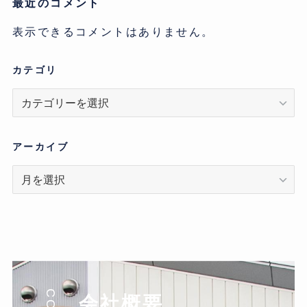
最近のコメント
表示できるコメントはありません。
カテゴリ
カ
テ
ゴ
リ
アーカイブ
ア
ー
カ
イ
ブ
会社概要