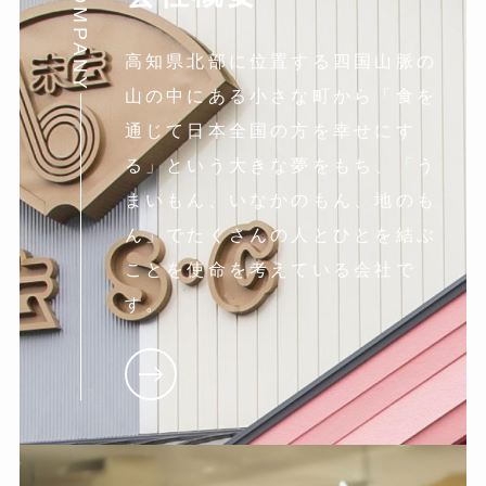
COMPANY
高知県北部に位置する四国山脈の
山の中にある小さな町から「食を
通じて日本全国の方を幸せにす
る」という大きな夢をもち、「う
まいもん、いなかのもん、地のも
ん」でたくさんの人とひとを結ぶ
ことを使命を考えている会社で
す。