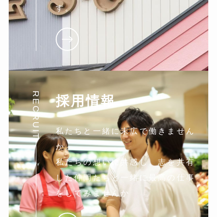
す。
RECRUIT
採用情報
私たちと一緒に末広で働きません
か。
私たちの想いに共感し。志を共有
した仲間たちと一緒に最高の仕事
をしてみませんか