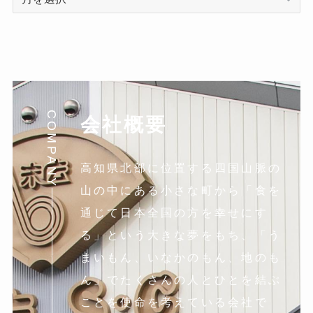
ー
カ
イ
ブ
COMPANY
会社概要
高知県北部に位置する四国山脈の
山の中にある小さな町から「食を
通じて日本全国の方を幸せにす
る」という大きな夢をもち、「う
まいもん、いなかのもん、地のも
ん」でたくさんの人とひとを結ぶ
ことを使命を考えている会社で