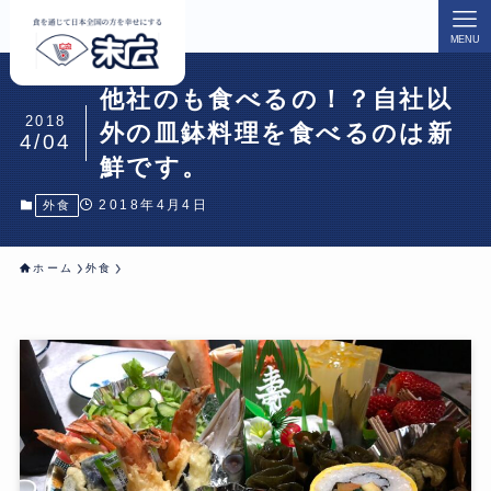
MENU
他社のも食べるの！？自社以
2018
外の皿鉢料理を食べるのは新
4/04
鮮です。
2018年4月4日
外食
ホーム
外食