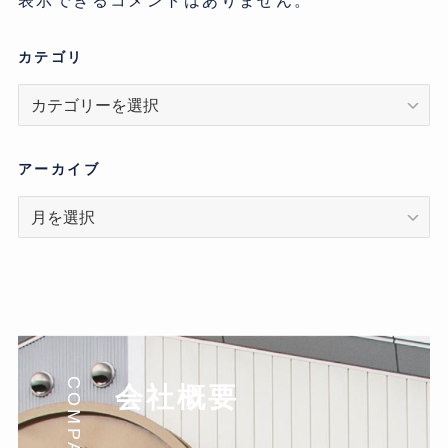
表示できるコメントはありません。
カテゴリ
カ
テ
ゴ
リ
アーカイブ
ア
ー
カ
イ
ブ
COMPANY
会社概要