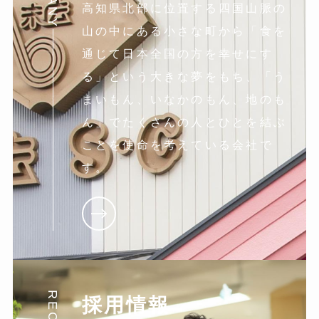
高知県北部に位置する四国山脈の
山の中にある小さな町から「食を
通じて日本全国の方を幸せにす
る」という大きな夢をもち、「う
まいもん、いなかのもん、地のも
ん」でたくさんの人とひとを結ぶ
ことを使命を考えている会社で
す。
採用情報