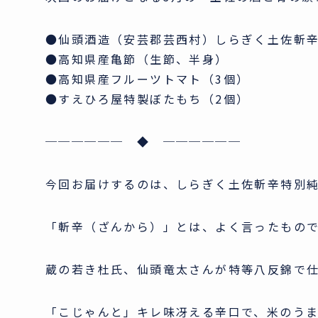
●仙頭酒造（安芸郡芸西村）しらぎく土佐斬辛特
●高知県産亀節（生節、半身）
●高知県産フルーツトマト（3個）
●すえひろ屋特製ぼたもち（2個）
────── ◆ ──────
今回お届けするのは、しらぎく土佐斬辛特別
「斬辛（ざんから）」とは、よく言ったもの
蔵の若き杜氏、仙頭竜太さんが特等八反錦で
「こじゃんと」キレ味冴える辛口で、米のう