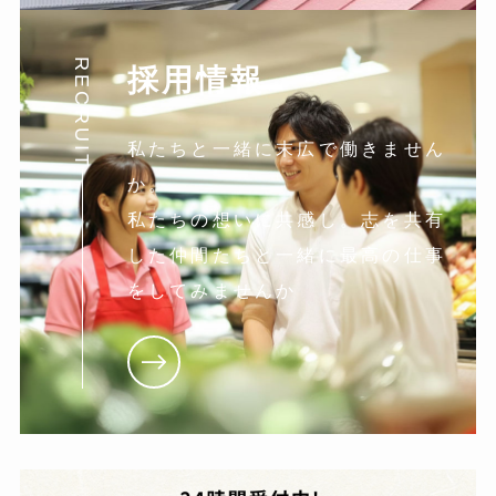
RECRUIT
採用情報
私たちと一緒に末広で働きません
か。
私たちの想いに共感し。志を共有
した仲間たちと一緒に最高の仕事
をしてみませんか