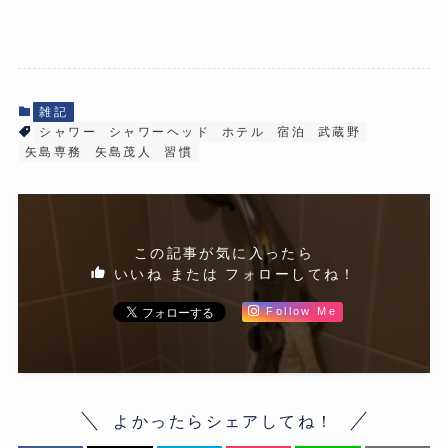
雑記
シャワー
シャワーヘッド
ホテル
宿泊
武蔵野
矢島専務
矢島茂人
習慣
この記事が気に入ったら
いいね または フォローしてね！
Follow Me
よかったらシェアしてね！