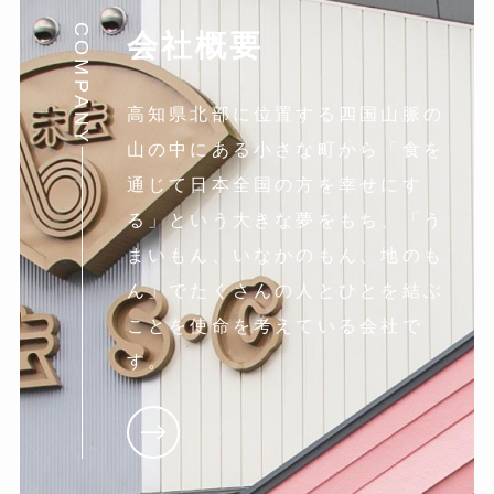
COMPANY
会社概要
高知県北部に位置する四国山脈の
山の中にある小さな町から「食を
通じて日本全国の方を幸せにす
る」という大きな夢をもち、「う
まいもん、いなかのもん、地のも
ん」でたくさんの人とひとを結ぶ
ことを使命を考えている会社で
す。