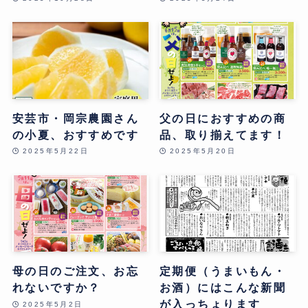
安芸市・岡宗農園さん
父の日におすすめの商
の小夏、おすすめです
品、取り揃えてます！
2025年5月22日
2025年5月20日
母の日のご注文、お忘
定期便（うまいもん・
れないですか？
お酒）にはこんな新聞
が入っちょります
2025年5月2日