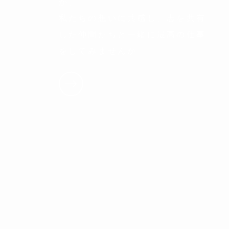
か。
私たちの想いに共感し。志を共有
した仲間たちと一緒に最高の仕事
をしてみませんか