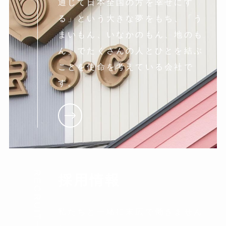
通じて日本全国の方を幸せにす
る」という大きな夢をもち、「う
まいもん、いなかのもん、地のも
ん」でたくさんの人とひとを結ぶ
ことを使命を考えている会社で
す。
RECRUIT
採用情報
私たちと一緒に末広で働きません