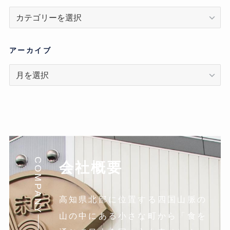
カ
テ
ゴ
リ
アーカイブ
ア
ー
カ
イ
ブ
COMPANY
会社概要
高知県北部に位置する四国山脈の
山の中にある小さな町から「食を