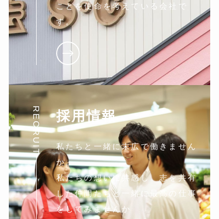
ことを使命を考えている会社で
す。
RECRUIT
採用情報
私たちと一緒に末広で働きません
か。
私たちの想いに共感し。志を共有
した仲間たちと一緒に最高の仕事
をしてみませんか