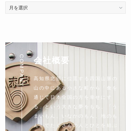
ア
ー
カ
イ
ブ
COMPANY
会社概要
高知県北部に位置する四国山脈の
山の中にある小さな町から「食を
通じて日本全国の方を幸せにす
る」という大きな夢をもち、「う
まいもん、いなかのもん、地のも
ん」でたくさんの人とひとを結ぶ