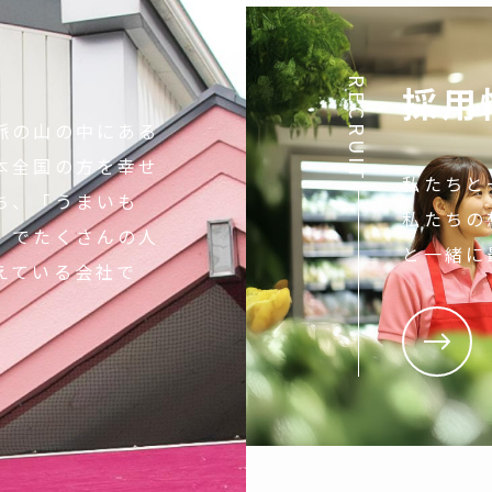
RECRUIT
採用
脈の山の中にある
本全国の方を幸せ
私たちと
ち、「うまいも
私たちの
」でたくさんの人
と一緒に
えている会社で