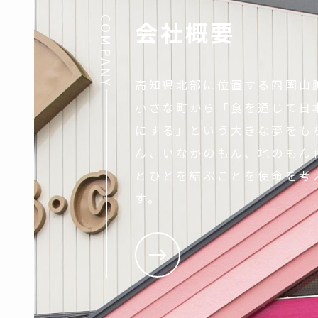
COMPANY
会社概要
高知県北部に位置する四国山
小さな町から「食を通じて日
にする」という大きな夢をも
ん、いなかのもん、地のもん
とひとを結ぶことを使命を考
す。