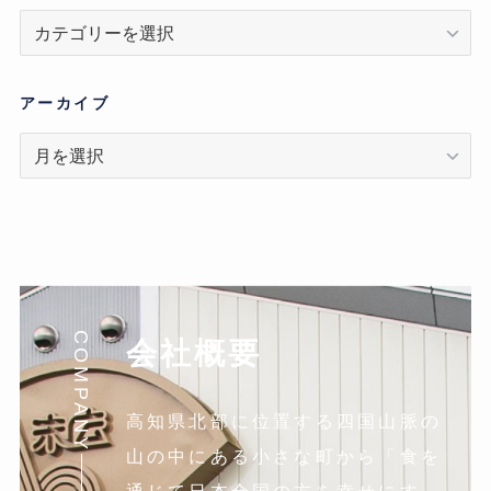
カ
テ
ゴ
リ
アーカイブ
ア
ー
カ
イ
ブ
COMPANY
会社概要
高知県北部に位置する四国山脈の
山の中にある小さな町から「食を