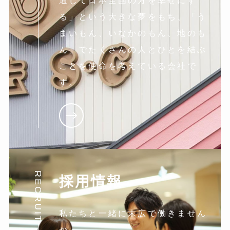
通じて日本全国の方を幸せにす
る」という大きな夢をもち、「う
まいもん、いなかのもん、地のも
ん」でたくさんの人とひとを結ぶ
ことを使命を考えている会社で
す。
RECRUIT
採用情報
私たちと一緒に末広で働きません
か。