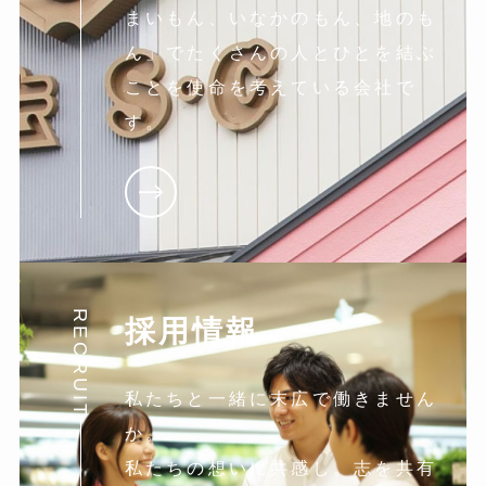
まいもん、いなかのもん、地のも
ん」でたくさんの人とひとを結ぶ
ことを使命を考えている会社で
す。
RECRUIT
採用情報
私たちと一緒に末広で働きません
か。
私たちの想いに共感し。志を共有