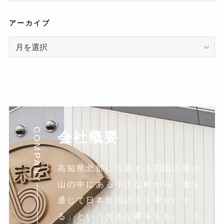
ゴ
リ
アーカイブ
ア
ー
カ
イ
ブ
COMPANY
会社概要
高知県北部に位置する四国山脈の
山の中にある小さな町から「食を
通じて日本全国の方を幸せにす
る」という大きな夢をもち、「う