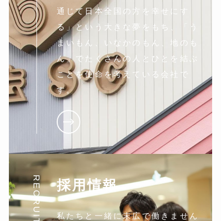
通じて日本全国の方を幸せにす
る」という大きな夢をもち、「う
まいもん、いなかのもん、地のも
ん」でたくさんの人とひとを結ぶ
ことを使命を考えている会社で
す。
RECRUIT
採用情報
私たちと一緒に末広で働きません