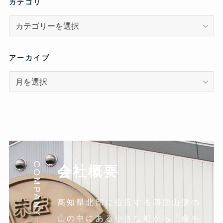
カテゴリ
カ
テ
ゴ
リ
アーカイブ
ア
ー
カ
イ
ブ
COMPANY
会社概要
高知県北部に位置する四国山脈の
山の中にある小さな町から「食を