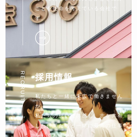
ことを使命を考えている会社で
す。
RECRUIT
採用情報
私たちと一緒に末広で働きません
か。
私たちの想いに共感し。志を共有
した仲間たちと一緒に最高の仕事
をしてみませんか