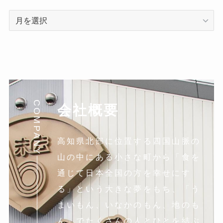
ア
ー
カ
イ
ブ
COMPANY
会社概要
高知県北部に位置する四国山脈の
山の中にある小さな町から「食を
通じて日本全国の方を幸せにす
る」という大きな夢をもち、「う
まいもん、いなかのもん、地のも
ん」でたくさんの人とひとを結ぶ