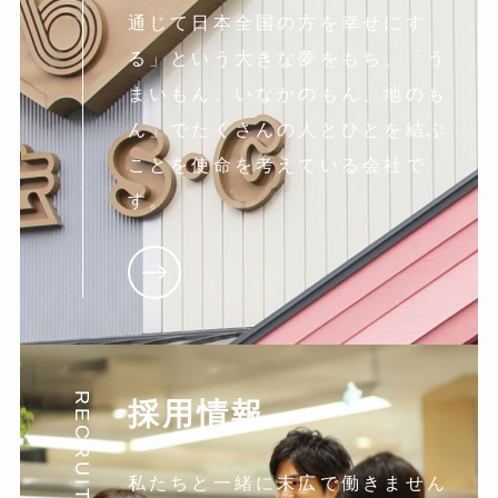
通じて日本全国の方を幸せにす
る」という大きな夢をもち、「う
まいもん、いなかのもん、地のも
ん」でたくさんの人とひとを結ぶ
ことを使命を考えている会社で
す。
RECRUIT
採用情報
私たちと一緒に末広で働きません