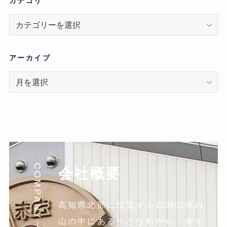
カテゴリ
カ
テ
ゴ
リ
アーカイブ
ア
ー
カ
イ
ブ
COMPANY
会社概要
高知県北部に位置する四国山脈の
山の中にある小さな町から「食を