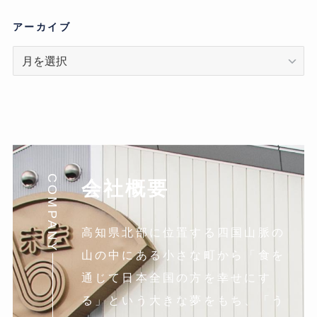
ゴ
リ
アーカイブ
ア
ー
カ
イ
ブ
COMPANY
会社概要
高知県北部に位置する四国山脈の
山の中にある小さな町から「食を
通じて日本全国の方を幸せにす
る」という大きな夢をもち、「う