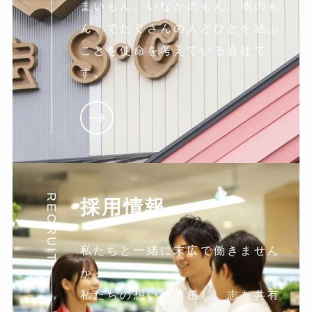
まいもん、いなかのもん、地のも
ん」でたくさんの人とひとを結ぶ
ことを使命を考えている会社で
す。
RECRUIT
採用情報
私たちと一緒に末広で働きません
か。
私たちの想いに共感し。志を共有