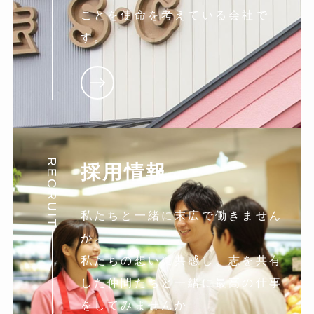
ことを使命を考えている会社で
す。
RECRUIT
採用情報
私たちと一緒に末広で働きません
か。
私たちの想いに共感し。志を共有
した仲間たちと一緒に最高の仕事
をしてみませんか