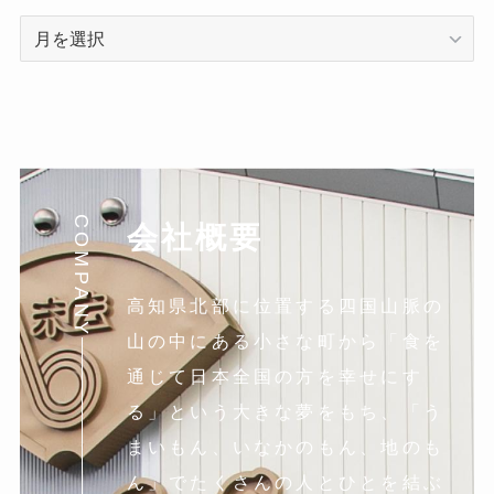
ア
ー
カ
イ
ブ
COMPANY
会社概要
高知県北部に位置する四国山脈の
山の中にある小さな町から「食を
通じて日本全国の方を幸せにす
る」という大きな夢をもち、「う
まいもん、いなかのもん、地のも
ん」でたくさんの人とひとを結ぶ