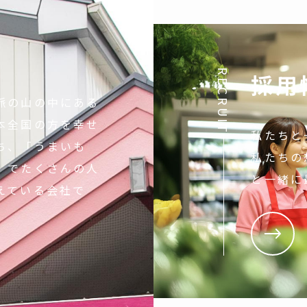
RECRUIT
採用
脈の山の中にある
本全国の方を幸せ
私たちと
ち、「うまいも
私たちの
」でたくさんの人
と一緒に
えている会社で