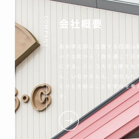
COMPANY
会社概要
高知県北部に位置する四国山
小さな町から「食を通じて日
にする」という大きな夢をも
ん、いなかのもん、地のもん
とひとを結ぶことを使命を考
す。