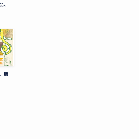
品、
、販