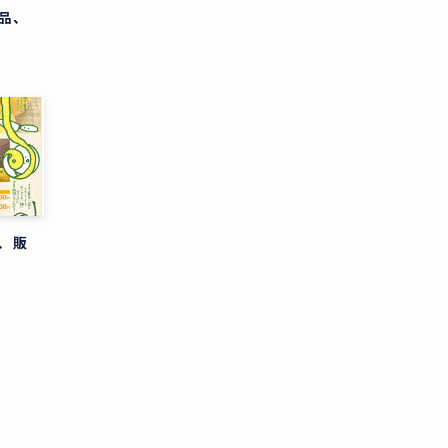
品、
、販