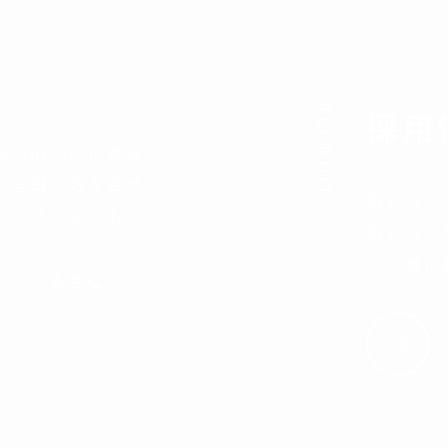
RECRUIT
採用
脈の山の中にある
本全国の方を幸せ
私たちと
ち、「うまいも
私たちの
」でたくさんの人
と一緒に
えている会社で