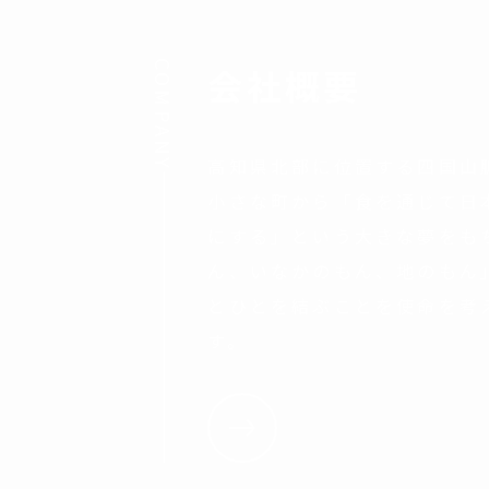
COMPANY
会社概要
高知県北部に位置する四国山
小さな町から「食を通じて日
にする」という大きな夢をも
ん、いなかのもん、地のもん
とひとを結ぶことを使命を考
す。