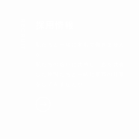
RECRUIT
採用情報
私たちと一緒に末広で働きません
か。
私たちの想いに共感し。志を共有
した仲間たちと一緒に最高の仕事
をしてみませんか