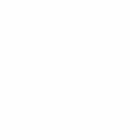
COMPANY
会社概要
高知県北部に位置する四国山脈の
山の中にある小さな町から「食を
通じて日本全国の方を幸せにす
る」という大きな夢をもち、「う
まいもん、いなかのもん、地のも
ん」でたくさんの人とひとを結ぶ
ことを使命を考えている会社で
す。