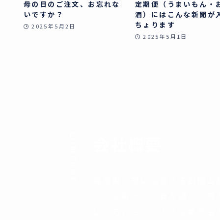
母の日のご注文、お忘れな
定期便（うまいもん・
いですか？
酒）にはこんな新聞が
ちょります
2025年5月2日
2025年5月1日
COMPANY
会社概要
高知県北部に位置する四国山
小さな町から「食を通じて日
にする」という大きな夢をも