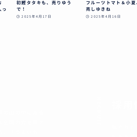
お
初鰹タタキも、売りゆう
フルーツトマト＆小夏
入っ
で！
売しゆきね
2025年4月17日
2025年4月16日
RECRUIT
採用
脈の山の中にある
本全国の方を幸せ
私たちと
ち、「うまいも
私たちの