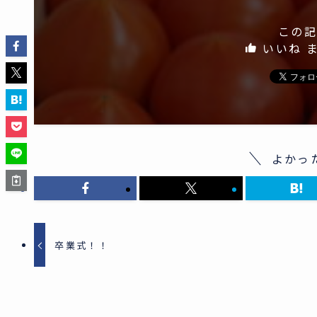
この記
いいね 
よかっ
卒業式！！