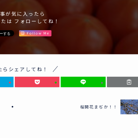
事が気に入ったら
または フォローしてね！
Follow Me
たらシェアしてね！
桜開花まぢか！！