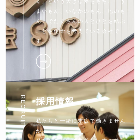
る」という大きな夢をもち、「う
まいもん、いなかのもん、地のも
ん」でたくさんの人とひとを結ぶ
ことを使命を考えている会社で
す。
RECRUIT
採用情報
私たちと一緒に末広で働きません
か。