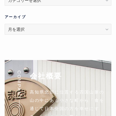
テ
ゴ
リ
アーカイブ
ア
ー
カ
イ
ブ
COMPANY
会社概要
高知県北部に位置する四国山脈の
山の中にある小さな町から「食を
通じて日本全国の方を幸せにす