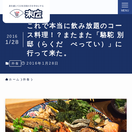
MENU
これで本当に飲み放題のコー
ス料理！？またまた「駱駝 別
2016
1/28
邸（らくだ べってい）」に
行って来た。
2016年1月28日
外食
ホーム
外食