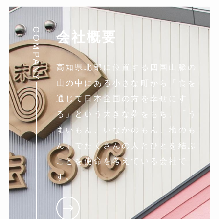
COMPANY
会社概要
高知県北部に位置する四国山脈の
山の中にある小さな町から「食を
通じて日本全国の方を幸せにす
る」という大きな夢をもち、「う
まいもん、いなかのもん、地のも
ん」でたくさんの人とひとを結ぶ
ことを使命を考えている会社で
す。