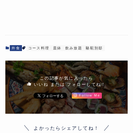
外食
コース料理
皿鉢
飲み放題
駱駝別邸
この記事が気に入ったら
いいね または フォローしてね！
Follow Me
よかったらシェアしてね！