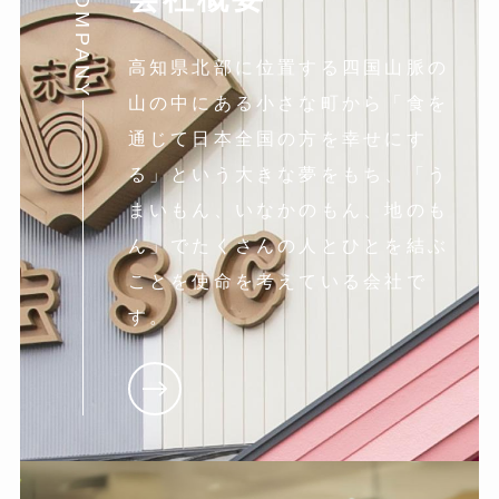
COMPANY
高知県北部に位置する四国山脈の
山の中にある小さな町から「食を
通じて日本全国の方を幸せにす
る」という大きな夢をもち、「う
まいもん、いなかのもん、地のも
ん」でたくさんの人とひとを結ぶ
ことを使命を考えている会社で
す。