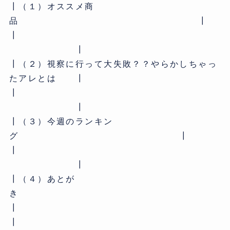
┃（１）オススメ商
品 ┃
┃
┃
┃（２）視察に行って大失敗？？やらかしちゃっ
たアレとは ┃
┃
┃
┃（３）今週のランキン
グ ┃
┃
┃
┃（４）あとが
き
┃
┃