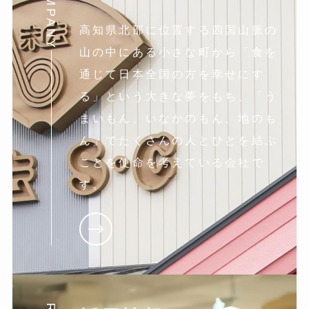
COMPANY
高知県北部に位置する四国山脈の
山の中にある小さな町から「食を
通じて日本全国の方を幸せにす
る」という大きな夢をもち、「う
まいもん、いなかのもん、地のも
ん」でたくさんの人とひとを結ぶ
ことを使命を考えている会社で
す。