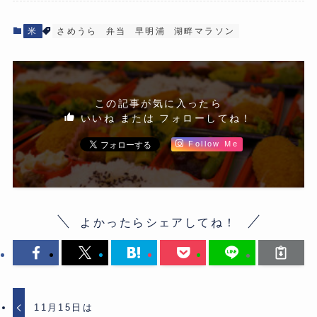
米
さめうら
弁当
早明浦
湖畔マラソン
この記事が気に入ったら
いいね または フォローしてね！
Follow Me
よかったらシェアしてね！
11月15日は