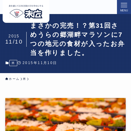
MENU
まさかの完売！？第31回さ
めうらの郷湖畔マラソンに7
2015
11/10
つの地元の食材が入ったお弁
当を作りました。
2015年11月10日
米
ホーム
米