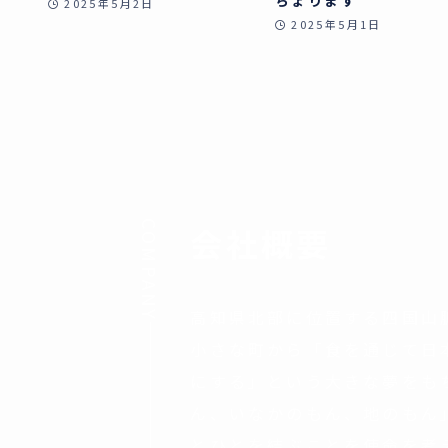
ちょります
2025年5月2日
2025年5月1日
COMPANY
会社概要
高知県北部に位置する四国山
小さな町から「食を通じて日
にする」という大きな夢をも
ん、いなかのもん、地のもん
とひとを結ぶことを使命を考