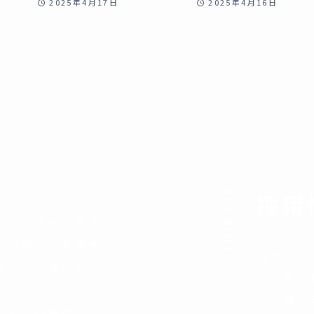
2025年4月17日
2025年4月16日
RECRUIT
採用
脈の山の中にある
本全国の方を幸せ
私たちと
ち、「うまいも
私たちの
」でたくさんの人
と一緒に
えている会社で