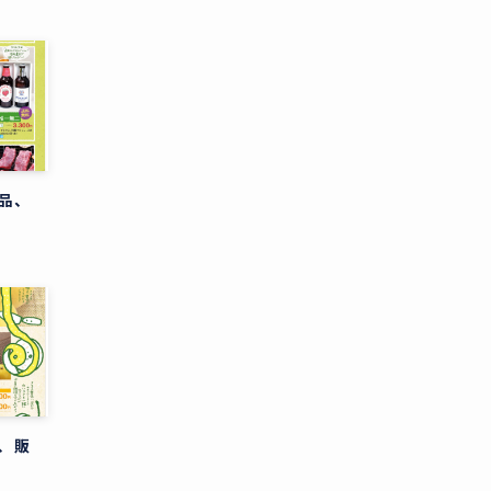
品、
、販