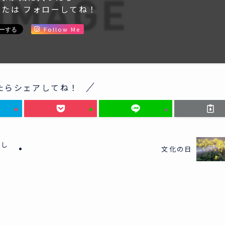
または フォローしてね！
Follow Me
たらシェアしてね！
めし
文化の日