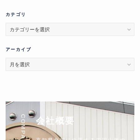
カテゴリ
カ
テ
ゴ
リ
アーカイブ
ア
ー
カ
イ
ブ
COMPANY
会社概要