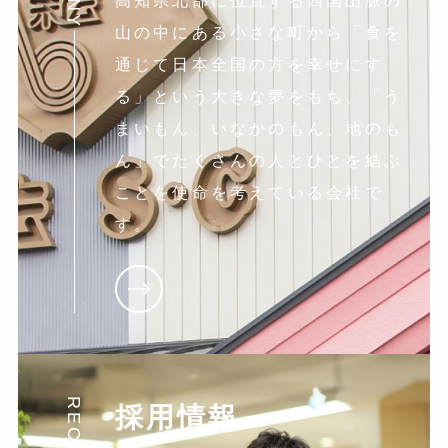
高知県北部に位置する四国山脈の
山の中にある小さな町から「食を
通じて日本全国の方を幸せにす
る」という大きな夢をもち、「う
まいもん、いなかのもん、地のも
ん」でたくさんの人とひとを結ぶ
ことを使命を考えている会社で
す。
RECRUIT
採用情報