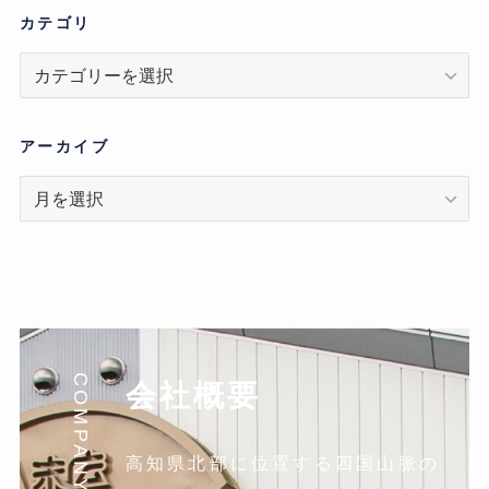
カテゴリ
カ
テ
ゴ
リ
アーカイブ
ア
ー
カ
イ
ブ
COMPANY
会社概要
高知県北部に位置する四国山脈の