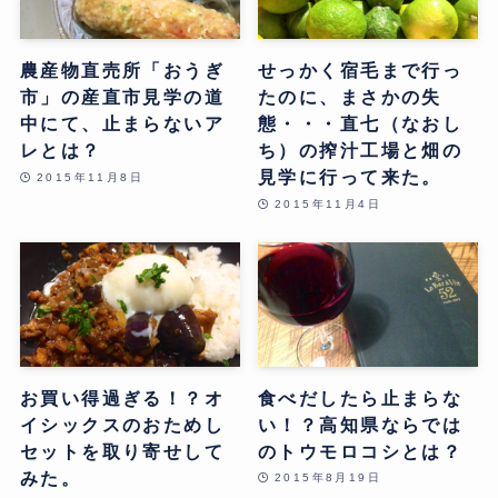
農産物直売所「おうぎ
せっかく宿毛まで行っ
市」の産直市見学の道
たのに、まさかの失
中にて、止まらないア
態・・・直七（なおし
レとは？
ち）の搾汁工場と畑の
見学に行って来た。
2015年11月8日
2015年11月4日
お買い得過ぎる！？オ
食べだしたら止まらな
イシックスのおためし
い！？高知県ならでは
セットを取り寄せして
のトウモロコシとは？
みた。
2015年8月19日