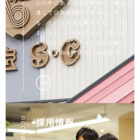
山の中にある小さな町から「食を
通じて日本全国の方を幸せにす
る」という大きな夢をもち、「う
まいもん、いなかのもん、地のも
ん」でたくさんの人とひとを結ぶ
ことを使命を考えている会社で
す。
RECRUIT
採用情報