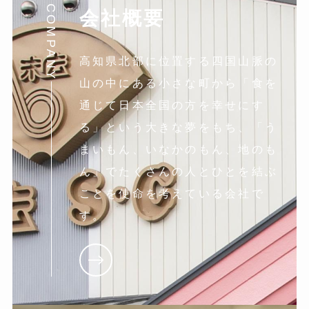
COMPANY
会社概要
高知県北部に位置する四国山脈の
山の中にある小さな町から「食を
通じて日本全国の方を幸せにす
る」という大きな夢をもち、「う
まいもん、いなかのもん、地のも
ん」でたくさんの人とひとを結ぶ
ことを使命を考えている会社で
す。