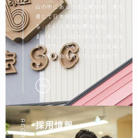
山の中にある小さな町から「食を
通じて日本全国の方を幸せにす
る」という大きな夢をもち、「う
まいもん、いなかのもん、地のも
ん」でたくさんの人とひとを結ぶ
ことを使命を考えている会社で
す。
RECRUIT
採用情報