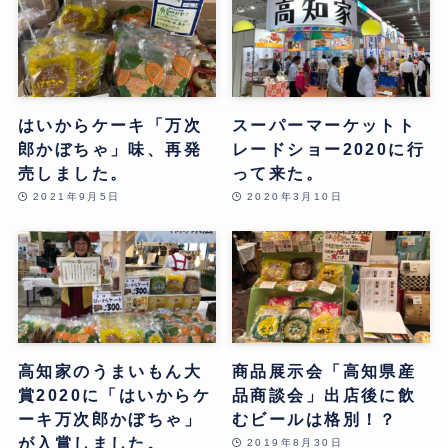
はいからケーキ「万次
スーパーマーケットト
郎かぼちゃ」味、再発
レードショー2020に行
売しました。
って来た。
2021年9月5日
2020年3月10日
高知家のうまいもん大
商品展示会「高知県産
賞2020に「はいからケ
品商談会」出店後に飲
ーキ万次郎かぼちゃ」
むビールは格別！？
が入賞しました。
2019年8月30日