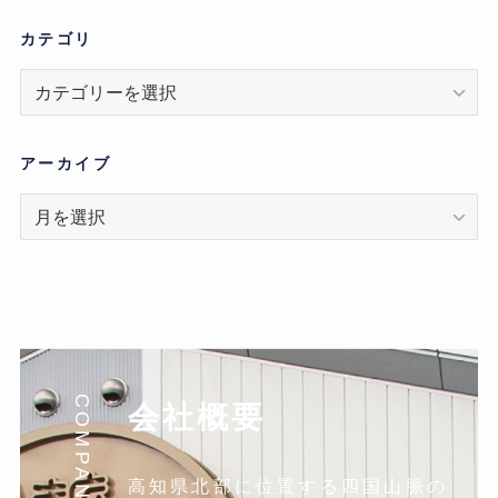
カテゴリ
カ
テ
ゴ
リ
アーカイブ
ア
ー
カ
イ
ブ
COMPANY
会社概要
高知県北部に位置する四国山脈の