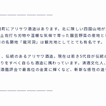
—————————————————
田町にアリサワ酒造はあります。北に険しい四国山地が
る土佐打ち刃物や温暖な気候で育った園芸野菜の産地と
洞の名勝地「龍河洞」は観光地としてとても有名です。
く、伝統のあるアリサワ酒造。現在は若き5代目が伝統
造りをすべく自らも酒造に携わっています。清酒文化人
新酒鑑評会で最高位の金賞に輝くなど、斬新な感性の造
—————————————————