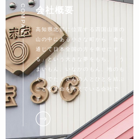
COMPANY
会社概要
高知県北部に位置する四国山脈の
山の中にある小さな町から「食を
通じて日本全国の方を幸せにす
る」という大きな夢をもち、「う
まいもん、いなかのもん、地のも
ん」でたくさんの人とひとを結ぶ
ことを使命を考えている会社で
す。