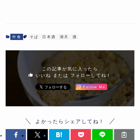
外食
そば
日本酒
湖月
酒
この記事が気に入ったら
いいね または フォローしてね！
Follow Me
よかったらシェアしてね！