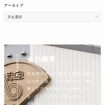
リ
アーカイブ
ア
ー
カ
イ
ブ
COMPANY
会社概要
高知県北部に位置する四国山脈の
山の中にある小さな町から「食を
通じて日本全国の方を幸せにす
る」という大きな夢をもち、「う
まいもん、いなかのもん、地のも