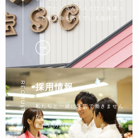
ん」でたくさんの人とひとを結ぶ
ことを使命を考えている会社で
す。
RECRUIT
採用情報
私たちと一緒に末広で働きません
か。
私たちの想いに共感し。志を共有
した仲間たちと一緒に最高の仕事