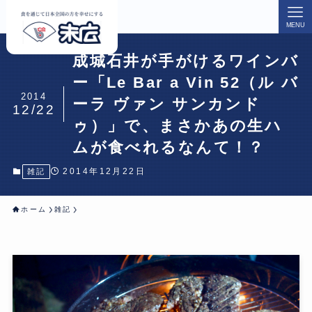
MENU
成城石井が手がけるワインバ
ー「Le Bar a Vin 52（ル バ
2014
ーラ ヴァン サンカンド
12/22
ゥ）」で、まさかあの生ハ
ムが食べれるなんて！？
2014年12月22日
雑記
ホーム
雑記