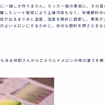
苗に一個しか作りません。たった一個の果実に、その苗
り離したシート栽培により土壌汚染もなく、有機肥料中
み目が出るまで水と温度、湿度を微妙に調節し、果実が
味のよいメロンにするために、余分な肥料を押さえるな
でもある仲卸さんからエメラルドメロンの味の凄さを教