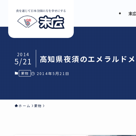
末
2014
高知県夜須のエメラルドメ
5/21
果物
2014年5月21日
ホーム
果物